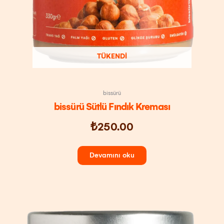
TÜKENDI
bissürü
bissürü Sütlü Fındık Kreması
₺
250.00
Devamını oku