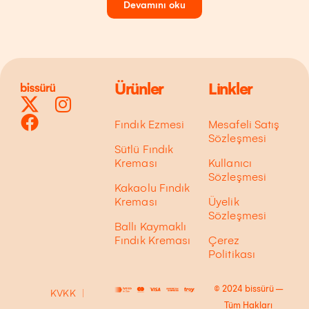
Devamını oku
Ürünler
Linkler
X
F
I
i
a
n
Fındık Ezmesi
Mesafeli Satış
c
c
s
Sözleşmesi
Sütlü Fındık
o
e
t
Kreması
Kullanıcı
n
b
a
Sözleşmesi
Kakaolu Fındık
o
g
Kreması
Üyelik
o
r
Sözleşmesi
k
a
Ballı Kaymaklı
Fındık Kreması
Çerez
m
Politikası
© 2024 bissürü –
KVKK
Tüm Hakları