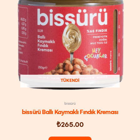
TÜKENDI
bissürü
bissürü Ballı Kaymaklı Fındık Kreması
₺
265.00