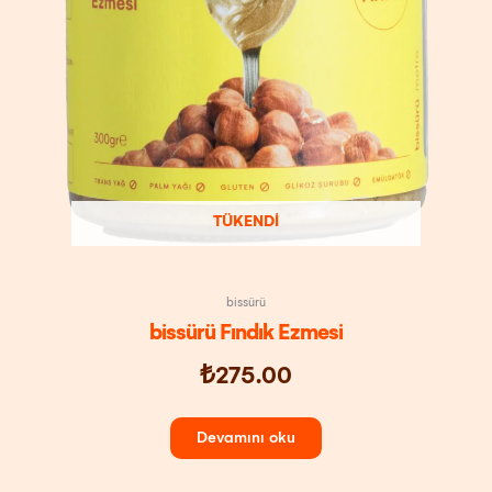
TÜKENDI
bissürü
bissürü Fındık Ezmesi
₺
275.00
Devamını oku