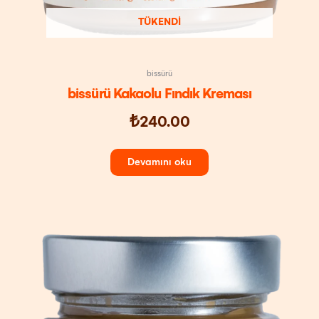
TÜKENDI
bissürü
bissürü Kakaolu Fındık Kreması
₺
240.00
Devamını oku